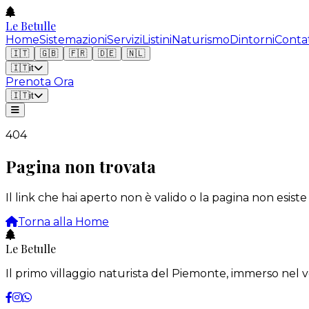
Le Betulle
Home
Sistemazioni
Servizi
Listini
Naturismo
Dintorni
Contat
🇮🇹
🇬🇧
🇫🇷
🇩🇪
🇳🇱
🇮🇹
it
Prenota Ora
🇮🇹
it
404
Pagina non trovata
Il link che hai aperto non è valido o la pagina non esiste
Torna alla Home
Le Betulle
Il primo villaggio naturista del Piemonte, immerso nel v